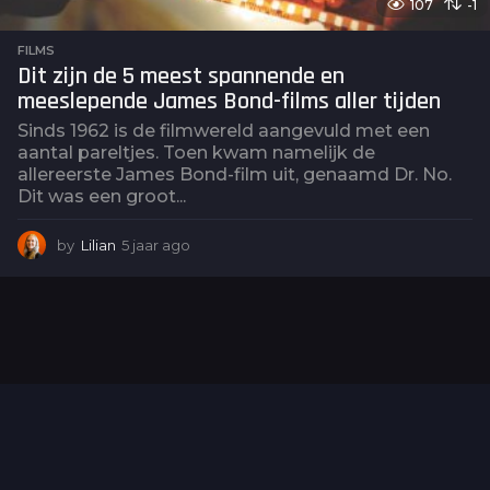
107
-1
FILMS
Dit zijn de 5 meest spannende en
meeslepende James Bond-films aller tijden
Sinds 1962 is de filmwereld aangevuld met een
aantal pareltjes. Toen kwam namelijk de
allereerste James Bond-film uit, genaamd Dr. No.
Dit was een groot...
by
Lilian
5 jaar ago
4
j
a
a
r
a
g
o