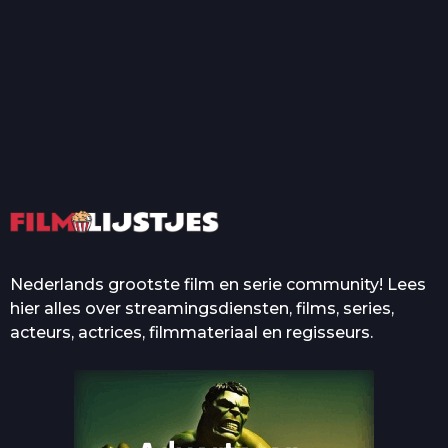
T
Top 50 Beroemde Film
Quotes Die Iedereen Uit...
De grootste en mooiste
casino’s in films
Nederlands grootste film en serie community! Lees
hier alles over streamingsdiensten, films, series,
acteurs, actrices, filmmateriaal en regisseurs.