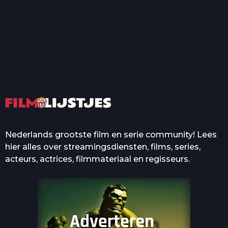
T
Top 50 Beroemde Film
Quotes Die Iedereen Uit...
De grootste en mooiste
casino’s in films
Nederlands grootste film en serie community! Lees
hier alles over streamingsdiensten, films, series,
acteurs, actrices, filmmateriaal en regisseurs.