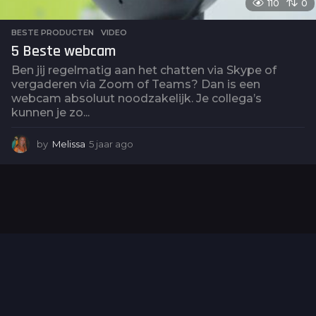
110
0
BESTE PRODUCTEN
,
VIDEO
5 Beste webcam
Ben jij regelmatig aan het chatten via Skype of
vergaderen via Zoom of Teams? Dan is een
webcam absoluut noodzakelijk. Je collega’s
kunnen je zo...
by
Melissa
5 jaar ago
5
j
a
a
r
a
g
o