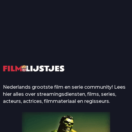
T
Top 50 Beroemde Film
Quotes Die Iedereen Uit...
De grootste en mooiste
casino’s in films
Nederlands grootste film en serie community! Lees
hier alles over streamingsdiensten, films, series,
acteurs, actrices, filmmateriaal en regisseurs.