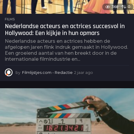
368
0
FILMS
Nederlandse acteurs en actrices succesvol in
Hollywood: Een kijkje in hun opmars
Nederlandse acteurs en actrices hebben de
afgelopen jaren flink indruk gemaakt in Hollywood.
Een groeiend aantal van hen breekt door in de
internationale filmindustrie en...
by
Filmlijstjes.com - Redactie
2 jaar ago
2
j
a
a
r
a
g
o