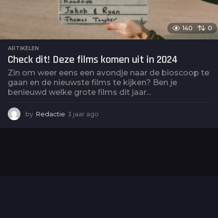
140
0
ARTIKELEN
Check dit! Deze films komen uit in 2024
Zin om weer eens een avondje naar de bioscoop te
gaan en de nieuwste films te kijken? Ben je
benieuwd welke grote films dit jaar...
by
Redactie
3 jaar ago
3
j
a
a
r
a
g
o