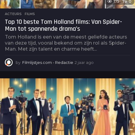
175
0
ACTEURS
,
FILMS
Top 10 beste Tom Holland films: Van Spider-
Man tot spannende drama’s
Tom Holland is een van de meest geliefde acteurs
van deze tijd, vooral bekend om zijn rol als Spider-
Man. Met zijn talent en charme heeft...
by
Filmlijstjes.com - Redactie
2 jaar ago
2
j
a
a
r
a
g
o