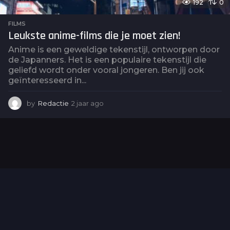
192
0
FILMS
Leukste anime-films die je moet zien!
Anime is een geweldige tekenstijl, ontworpen door
de Japanners. Het is een populaire tekenstijl die
geliefd wordt onder vooral jongeren. Ben jij ook
geïnteresseerd in...
by
Redactie
2 jaar ago
2
j
a
a
r
a
g
o