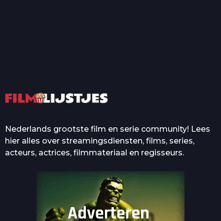
T
Top 50 Beroemde Film
Quotes Die Iedereen Uit...
De grootste en mooiste
casino’s in films
Nederlands grootste film en serie community! Lees
hier alles over streamingsdiensten, films, series,
acteurs, actrices, filmmateriaal en regisseurs.