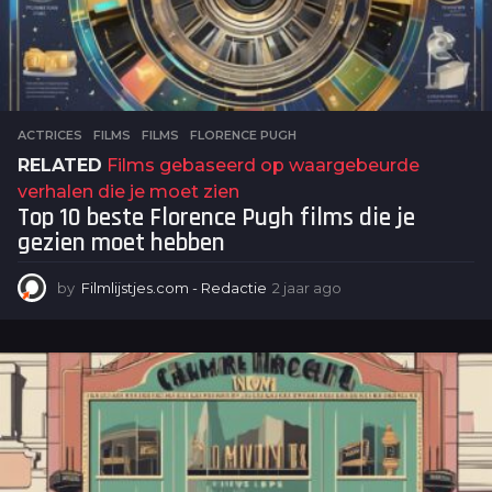
ACTRICES
,
FILMS
FILMS
,
FLORENCE PUGH
RELATED
Films gebaseerd op waargebeurde
verhalen die je moet zien
Top 10 beste Florence Pugh films die je
gezien moet hebben
by
Filmlijstjes.com - Redactie
2 jaar ago
2
j
a
a
r
a
g
o