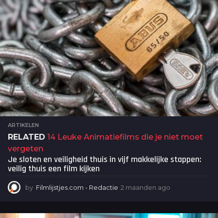
ARTIKELEN
RELATED
14 Leuke Animatiefilms die je niet moet
vergeten
Je sloten en veiligheid thuis in vijf makkelijke stappen:
veilig thuis een film kijken
by
Filmlijstjes.com - Redactie
2 maanden ago
2
m
a
a