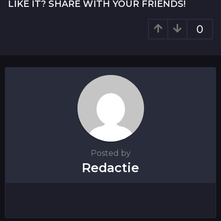
LIKE IT? SHARE WITH YOUR FRIENDS!
t
i
0
o
n
Posted by
Redactie