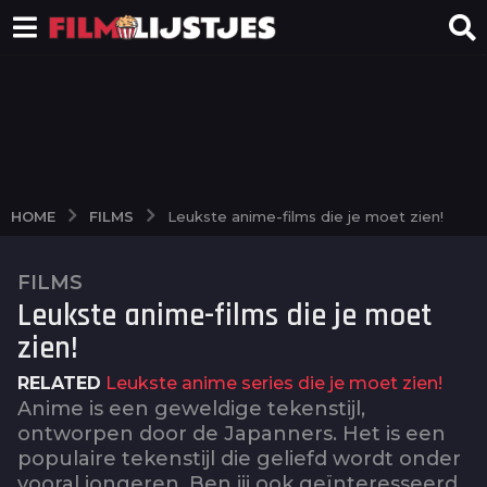
FILMS
HOME
Leukste anime-films die je moet zien!
FILMS
2
Leukste anime-films die je moet
j
a
zien!
a
RELATED
Leukste anime series die je moet zien!
r
Anime is een geweldige tekenstijl,
a
ontworpen door de Japanners. Het is een
g
populaire tekenstijl die geliefd wordt onder
o
vooral jongeren. Ben jij ook geïnteresseerd