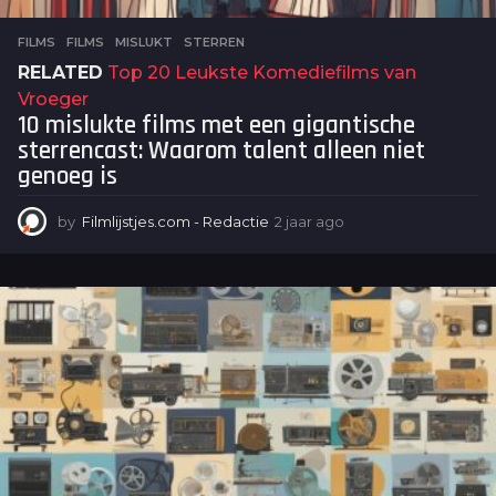
FILMS
FILMS
,
MISLUKT
,
STERREN
RELATED
Top 20 Leukste Komediefilms van
Vroeger
10 mislukte films met een gigantische
sterrencast: Waarom talent alleen niet
genoeg is
by
Filmlijstjes.com - Redactie
2 jaar ago
2
j
a
a
r
a
g
o