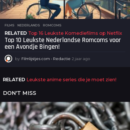
FILMS
NEDERLANDS
,
ROMCOMS
RELATED
Top 16 Leukste Komediefilms op Netflix
Top 10 Leukste Nederlandse Romcoms voor
een Avondje Bingen!
by
Filmlijstjes.com - Redactie
2 jaar ago
2
j
a
a
RELATED
Leukste anime series die je moet zien!
r
a
g
DON'T MISS
o