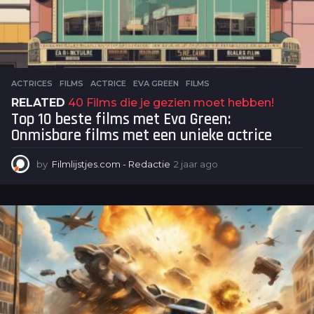
ACTRICES
,
FILMS
ACTRICE
,
EVA GREEN
,
FILMS
RELATED
40 Films die je gezien moet hebben!
Top 10 beste films met Eva Green:
Onmisbare films met een unieke actrice
by
Filmlijstjes.com - Redactie
2 jaar ago
2
j
a
a
r
a
g
o