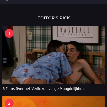
j
a
a
r
EDITOR’S PICK
a
g
o
1
8 Films Over het Verliezen van je Maagdelijkheid
2