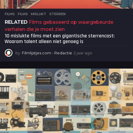
FILMS
FILMS
,
MISLUKT
,
STERREN
RELATED
Films gebaseerd op waargebeurde
verhalen die je moet zien
10 mislukte films met een gigantische sterrencast:
Waarom talent alleen niet genoeg is
by
Filmlijstjes.com - Redactie
2 jaar ago
2
j
a
a
r
a
g
o