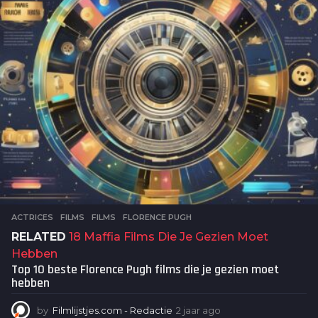
g
o
ACTRICES
,
FILMS
FILMS
,
FLORENCE PUGH
RELATED
18 Maffia Films Die Je Gezien Moet
Hebben
Top 10 beste Florence Pugh films die je gezien moet
hebben
by
Filmlijstjes.com - Redactie
2 jaar ago
2