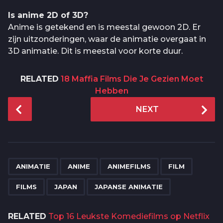
Is anime 2D of 3D?
Anime is getekend en is meestal gewoon 2D. Er
zijn uitzonderingen, waar de animatie overgaat in
3D animatie. Dit is meestal voor korte duur.
RELATED
18 Maffia Films Die Je Gezien Moet
Hebben
P
NEXT
o
s
t
P
,
,
,
,
,
,
a
ANIMATIE
ANIME
ANIMEFILMS
FILM
g
FILMS
JAPAN
JAPANSE ANIMATIE
i
n
RELATED
Top 16 Leukste Komediefilms op Netflix
a