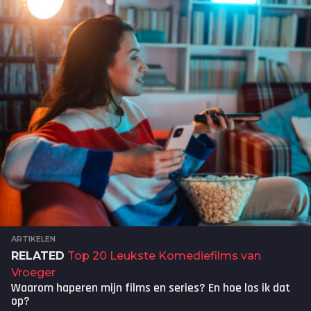
n
d
e
n
a
g
o
ARTIKELEN
RELATED
Top 20 Leukste Komediefilms van
Vroeger
Waarom haperen mijn films en series? En hoe los ik dat
op?