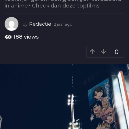
2
in anime? Check dan deze topfilms!
j
a
a
Redactie
by
2 jaar ago
2
r
j
a
a
188
views
a
g
r
o
0
a
g
o