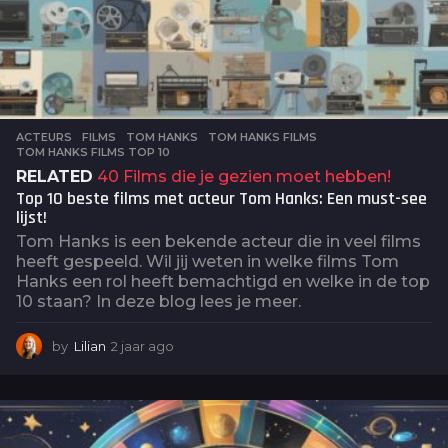
ACTEURS
,
FILMS
TOM HANKS
,
TOM HANKS FILMS
,
TOM HANKS FILMS TOP 10
RELATED
40 Films die je gezien moet hebben!
Top 10 beste films met acteur Tom Hanks: Een must-see
lijst!
Tom Hanks is een bekende acteur die in veel films
heeft gespeeld. Wil jij weten in welke films Tom
Hanks een rol heeft bemachtigd en welke in de top
10 staan? In deze blog lees je meer.
by
Lilian
2 jaar ago
2
j
a
a
r
a