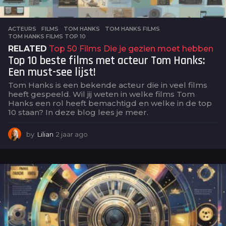
ACTEURS
,
FILMS
TOM HANKS
,
TOM HANKS FILMS
,
TOM HANKS FILMS TOP 10
RELATED
Top 50 Films Die je gezien moet hebben
Top 10 beste films met acteur Tom Hanks:
Een must-see lijst!
Tom Hanks is een bekende acteur die in veel films
heeft gespeeld. Wil jij weten in welke films Tom
Hanks een rol heeft bemachtigd en welke in de top
10 staan? In deze blog lees je meer.
by
Lilian
2 jaar ago
2
j
a
a
r
a
g
o