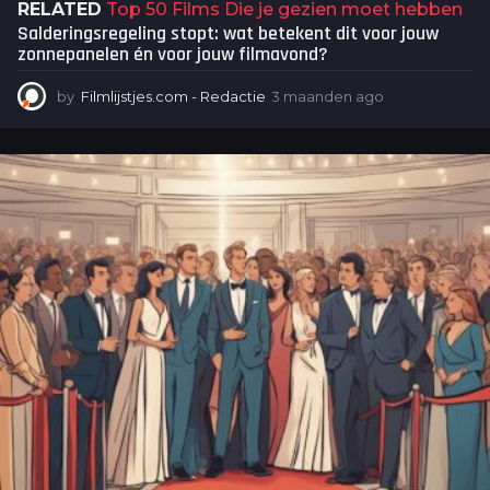
RELATED
Top 50 Films Die je gezien moet hebben
Salderingsregeling stopt: wat betekent dit voor jouw
zonnepanelen én voor jouw filmavond?
by
Filmlijstjes.com - Redactie
3 maanden ago
3
m
a
a
n
d
e
n
a
g
o