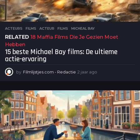
ACTEURS
,
FILMS
ACTEUR
,
FILMS
,
MICHEAL BAY
RELATED
18 Maffia Films Die Je Gezien Moet
Hebben
15 beste Michael Bay films: De ultieme
actie-ervaring
by
Filmlijstjes.com - Redactie
2 jaar ago
2
j
a
a
r
a
g
o