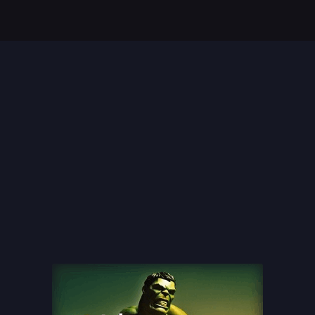
Top 35 Beste Disney
Films Allertijden
oiste
13 legendarische
s
naaktscenes in
Nederlandse films: Een
blik...