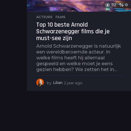
112
0
ACTEURS
,
FILMS
Top 10 beste Arnold
Schwarzenegger films die je
must-see zijn
Arnold Schwarzenegger is natuurlijk
een wereldberoemde acteur. In
welke films heeft hij allemaal
gespeeld en welke moet je eens
gezien hebben? We zetten het in...
by
Lilian
2 jaar ago
2
j
a
a
r
a
g
o