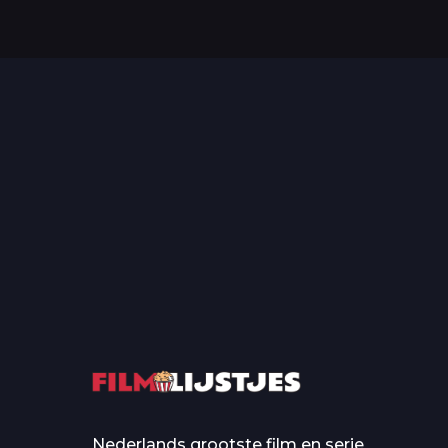
Top 50 Beroemde Film
Quotes Die Iedereen Uit...
De grootste en mo
casino’s in film
Nederlands grootste film en serie