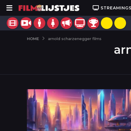
STREAMING
HOME
arnold scharzenegger films
ar