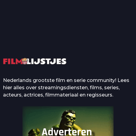
T
Top 50 Beroemde Film
Quotes Die Iedereen Uit...
De grootste en mooiste
casino’s in films
Nederlands grootste film en serie community! Lees
hier alles over streamingsdiensten, films, series,
acteurs, actrices, filmmateriaal en regisseurs.