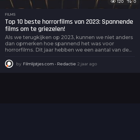
120
0
FILMS
Top 10 beste horrorfilms van 2023: Spannende
films om te griezelen!
Als we terugkijken op 2023, kunnen we niet anders
dan opmerken hoe spannend het was voor
horrorfilms. Dit jaar hebben we een aantal van de...
by
Filmlijstjes.com - Redactie
2 jaar ago
2
j
a
a
r
a
g
o