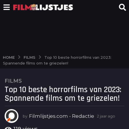
FILMS
HOME
Top 10 beste horrorfilms van 2023:
Spannende films om te griezelen!
FILMS
2
Top 10 beste horrorfilms van 2023:
j
a
Spannende films om te griezelen!
a
r
a
Filmlijstjes.com - Redactie
by
2 jaar ago
2
j
g
a