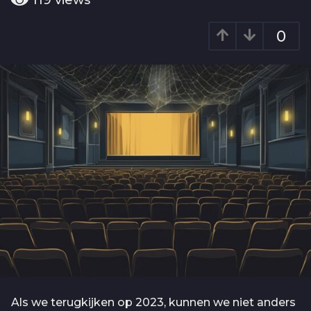
119
views
o
a
2
r
0
j
a
g
a
o
a
r
a
g
o
Als we terugkijken op 2023, kunnen we niet anders