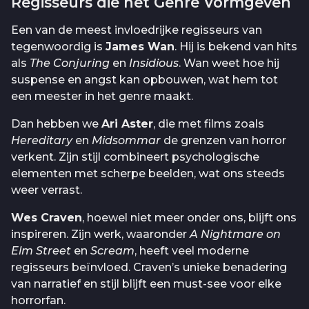
Regisseurs die het Genre Vormgeven
Een van de meest invloedrijke regisseurs van
tegenwoordig is
James Wan
. Hij is bekend van hits
als
The Conjuring
en
Insidious
. Wan weet hoe hij
suspense en angst kan opbouwen, wat hem tot
een meester in het genre maakt.
Dan hebben we
Ari Aster
, die met films zoals
Hereditary
en
Midsommar
de grenzen van horror
verkent. Zijn stijl combineert psychologische
elementen met scherpe beelden, wat ons steeds
weer verrast.
Wes Craven
, hoewel niet meer onder ons, blijft ons
inspireren. Zijn werk, waaronder
A Nightmare on
Elm Street
en
Scream
, heeft veel moderne
regisseurs beïnvloed. Craven’s unieke benadering
van narratief en stijl blijft een must-see voor elke
horrorfan.