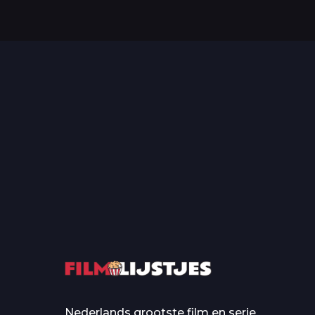
Top 50 Beroemde Film
Quotes Die Iedereen Uit...
De grootste en mo
casino’s in film
Nederlands grootste film en serie