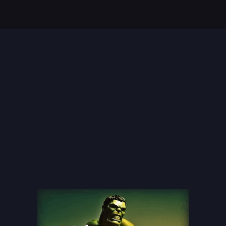
Top 35 Beste Disney
Films Allertijden
oiste
13 legendarische
s
naaktscenes in
Nederlandse films: Een
blik...