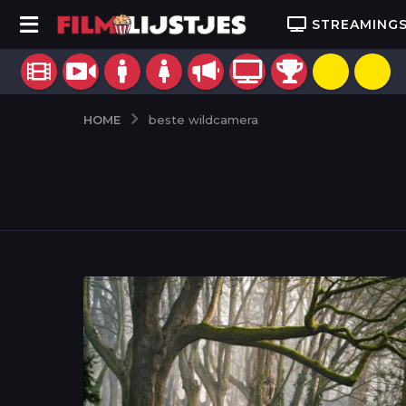
STREAMING
HOME
beste wildcamera