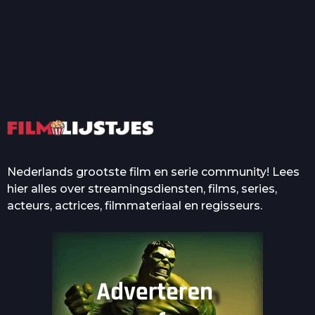
T
Top 50 Beroemde Film
Quotes Die Iedereen Uit...
De grootste en mooiste
casino’s in films
Nederlands grootste film en serie community! Lees
hier alles over streamingsdiensten, films, series,
acteurs, actrices, filmmateriaal en regisseurs.