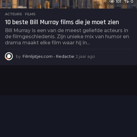
101
0
ACTEURS
,
FILMS
10 beste Bill Murray films die je moet zien
Bill Murray is een van de meest geliefde acteurs in
de filmgeschiedenis. Zijn unieke mix van humor en
drama maakt elke film waar hij in...
by
Filmlijstjes.com - Redactie
2 jaar ago
2
j
a
a
r
a
g
o