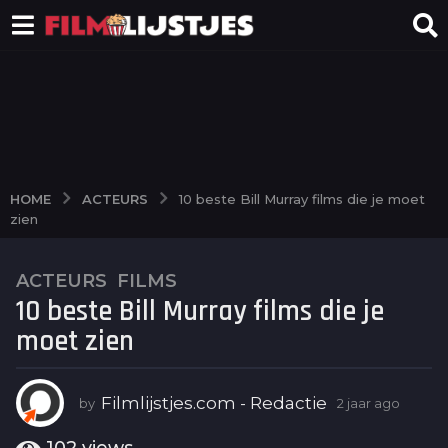
ACTEURS
HOME
10 beste Bill Murray films die je moet
zien
ACTEURS
,
FILMS
2
10 beste Bill Murray films die je
j
a
moet zien
a
r
a
Filmlijstjes.com - Redactie
by
2 jaar ago
2
j
g
a