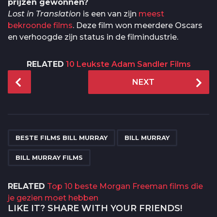
prijzen gewonnen?
Lost in Translation
is een van zijn
meest
bekroonde films
. Deze film won meerdere Oscars
en verhoogde zijn status in de filmindustrie.
RELATED
10 Leukste Adam Sandler Films
P
NEXT
o
s
t
P
,
,
a
BESTE FILMS BILL MURRAY
BILL MURRAY
g
BILL MURRAY FILMS
i
n
RELATED
Top 10 beste Morgan Freeman films die
a
je gezien moet hebben
t
LIKE IT? SHARE WITH YOUR FRIENDS!
i