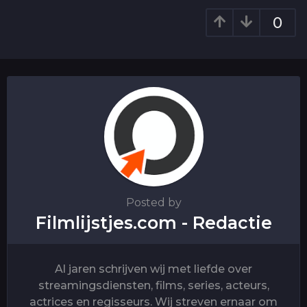
o
0
n
Posted by
Filmlijstjes.com - Redactie
Al jaren schrijven wij met liefde over
streamingsdiensten, films, series, acteurs,
actrices en regisseurs. Wij streven ernaar om