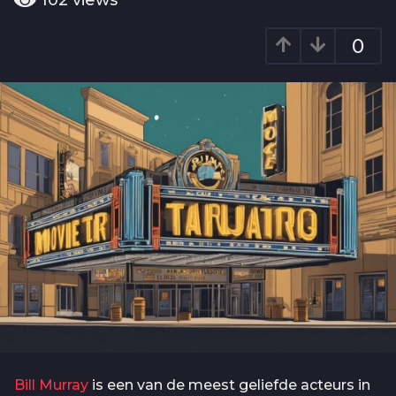
102
views
o
a
2
r
0
j
a
g
a
o
a
r
a
g
o
Bill Murray
is een van de meest geliefde acteurs in