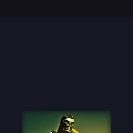
Top 35 Beste Disney
Films Allertijden
oiste
13 legendarische
s
naaktscenes in
Nederlandse films: Een
blik...