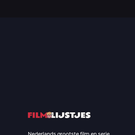
Top 50 Beroemde Film
Quotes Die Iedereen Uit...
De grootste en mo
casino’s in film
Nederlands grootste film en serie