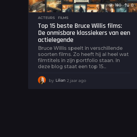
180
0
ACTEURS
,
FILMS
Top 15 beste Bruce Willis films:
De onmisbare klassiekers van een
actielegende
Bruce Willis speelt in verschillende
soorten films. Zo heeft hij al heel wat
filmtitels in zijn portfolio staan. In
deze blog staat een top 15...
by
Lilian
2 jaar ago
2
j
a
a
r
a
g
o