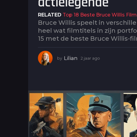
actielegende
g
o
RELATED
Top 18 Beste Bruce Willis Film
2
Bruce Willis speelt in verschill
j
heel wat filmtitels in zijn portf
a
15 met de beste Bruce Willis-fi
a
r
a
Lilian
by
2 jaar ago
2
g
j
a
o
a
r
a
g
o