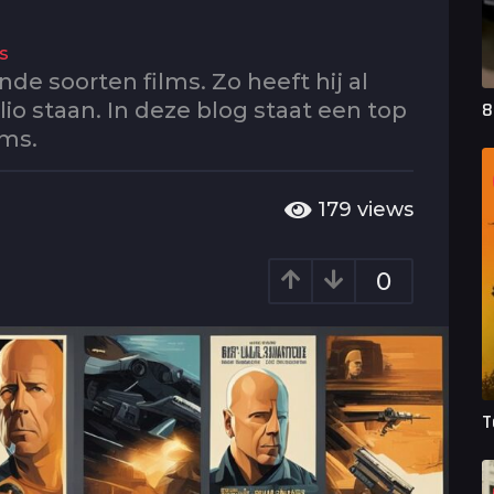
s
ende soorten films. Zo heeft hij al
olio staan. In deze blog staat een top
8
lms.
179
views
0
T