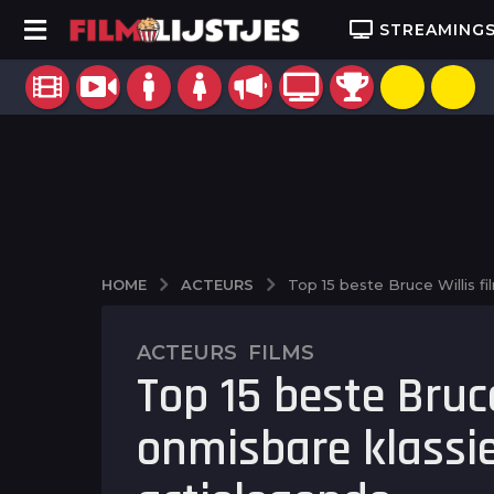
STREAMING
ACTEURS
HOME
Top 15 beste Bruce Willis f
ACTEURS
,
FILMS
2
Top 15 beste Bruce
j
a
onmisbare klassi
a
r
a