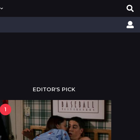
EDITOR’S PICK
1