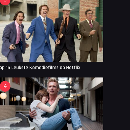
op 16 Leukste Komediefilms op Netflix
4