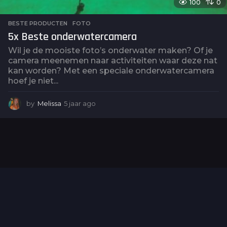
100
0
BESTE PRODUCTEN
,
FOTO
5x Beste onderwatercamera
Wil je de mooiste foto’s onderwater maken? Of je
camera meenemen naar activiteiten waar deze nat
kan worden? Met een speciale onderwatercamera
hoef je niet...
by
Melissa
5 jaar ago
5
j
a
a
r
a
g
o