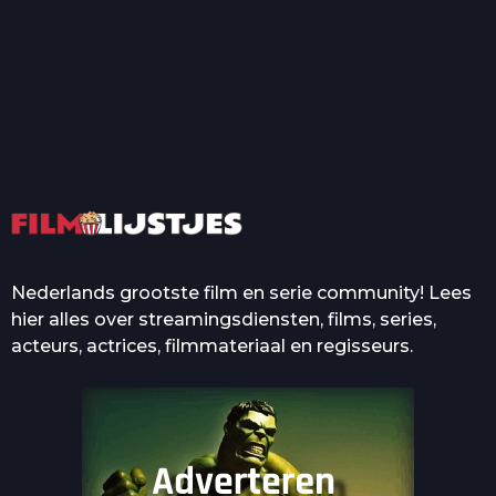
T
Top 50 Beroemde Film
Quotes Die Iedereen Uit...
De grootste en mooiste
casino’s in films
Nederlands grootste film en serie community! Lees
hier alles over streamingsdiensten, films, series,
acteurs, actrices, filmmateriaal en regisseurs.