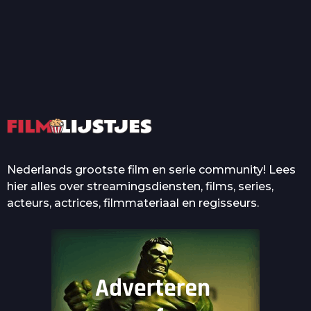
T
Top 50 Beroemde Film
Quotes Die Iedereen Uit...
De grootste en mooiste
casino’s in films
Nederlands grootste film en serie community! Lees
hier alles over streamingsdiensten, films, series,
acteurs, actrices, filmmateriaal en regisseurs.