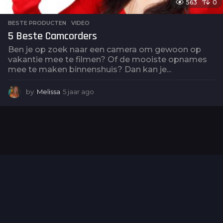
563
0
BESTE PRODUCTEN
,
VIDEO
5 Beste Camcorders
Ben je op zoek naar een camera om gewoon op
vakantie mee te filmen? Of de mooiste opnames
mee te maken binnenshuis? Dan kan je...
by
Melissa
5 jaar ago
5
j
a
a
r
a
g
o