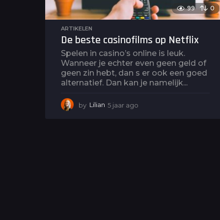
99
0
ARTIKELEN
De beste casinofilms op Netflix
Spelen in casino’s online is leuk.
Wanneer je echter even geen geld of
geen zin hebt, dan s er ook een goed
alternatief. Dan kan je namelijk...
by
Lilian
5 jaar ago
4
j
a
a
r
a
g
o