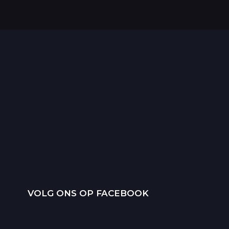
40 Beste Paardenfilms
20 Le
die alle
Voor
Paardenliefhebbers
Moeten Zien
10 mainstream films met
echte sex: Een blik...
VOLG ONS OP FACEBOOK