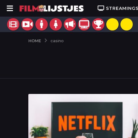
STREAMING
HOME
casino