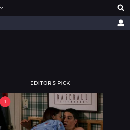
EDITOR’S PICK
1