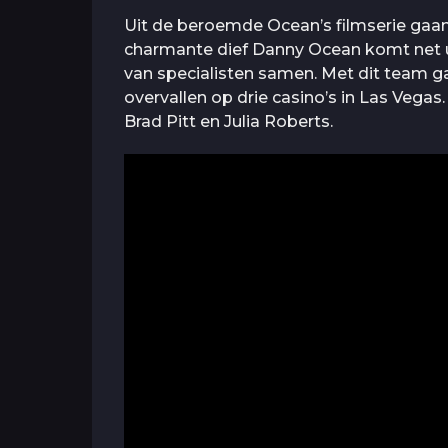
Uit de beroemde Ocean’s filmserie gaan 
charmante dief Danny Ocean komt net u
van specialisten samen. Met dit team ga
overvallen op drie casino’s in Las Vega
Brad Pitt en Julia Roberts.