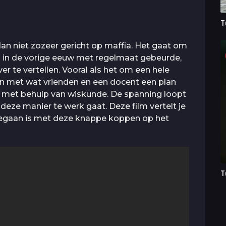
T
dan niet zozeer gericht op maffia. Het gaat om
ika in de vorige eeuw met regelmaat gebeurde,
er te vertellen. Vooral als het om een hele
n met wat vrienden en een docent een plan
 met behulp van wiskunde. De spanning loopt
 deze manier te werk gaat. Deze film vertelt je
 gegaan is met deze knappe koppen op het
T