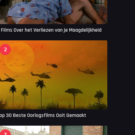
 Films Over het Verliezen van je Maagdelijkheid
2
op 30 Beste Oorlogsfilms Ooit Gemaakt
3