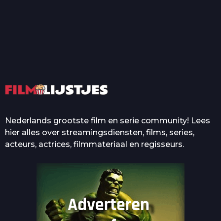
T
Top 50 Beroemde Film
Quotes Die Iedereen Uit...
De grootste en mooiste
casino’s in films
Nederlands grootste film en serie community! Lees
hier alles over streamingsdiensten, films, series,
acteurs, actrices, filmmateriaal en regisseurs.