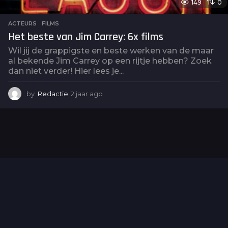
149
0
ACTEURS
,
FILMS
Het beste van Jim Carrey: 6x films
Wil jij de grappigste en beste werken van de maar
al bekende Jim Carrey op een rijtje hebben? Zoek
dan niet verder! Hier lees je...
by
Redactie
2 jaar ago
2
j
a
a
r
a
g
o