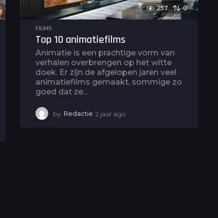
257
0
FILMS
Top 10 animatiefilms
Animatie is een prachtige vorm van
verhalen overbrengen op het witte
doek. Er zijn de afgelopen jaren veel
animatiefilms gemaakt, sommige zo
goed dat ze...
by
Redactie
2 jaar ago
2
j
a
a
r
a
g
o