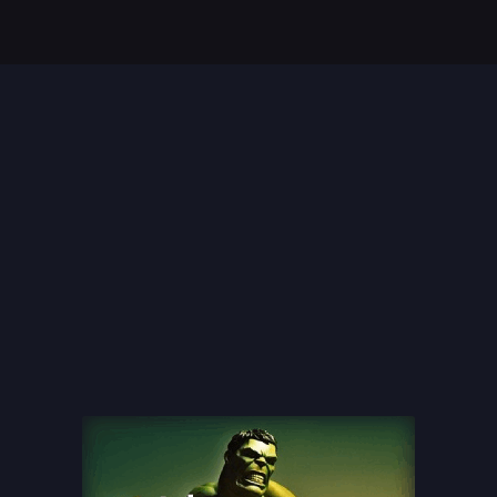
Top 35 Beste Disney
Films Allertijden
oiste
13 legendarische
s
naaktscenes in
Nederlandse films: Een
blik...