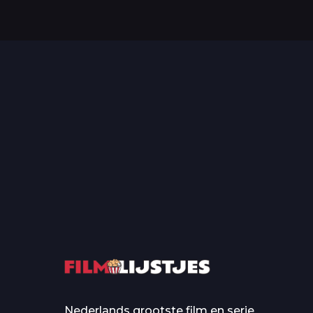
Top 50 Beroemde Film
Quotes Die Iedereen Uit...
De grootste en mo
casino’s in film
Nederlands grootste film en serie