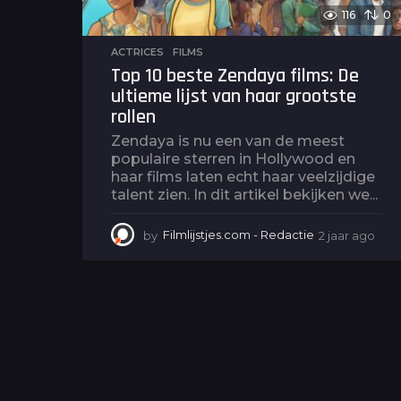
116
0
ACTRICES
,
FILMS
Top 10 beste Zendaya films: De
ultieme lijst van haar grootste
rollen
Zendaya is nu een van de meest
populaire sterren in Hollywood en
haar films laten echt haar veelzijdige
talent zien. In dit artikel bekijken we...
by
Filmlijstjes.com - Redactie
2 jaar ago
2
j
a
a
r
a
g
o