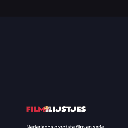
Top 50 Beroemde Film
Quotes Die Iedereen Uit...
De grootste en mo
casino’s in film
Nederlands grootste film en serie