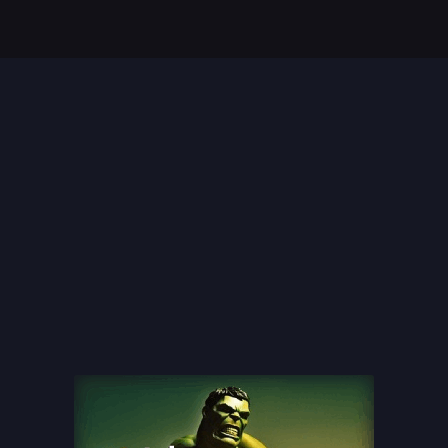
Top 35 Beste Disney
Films Allertijden
oiste
13 legendarische
s
naaktscenes in
Nederlandse films: Een
blik...