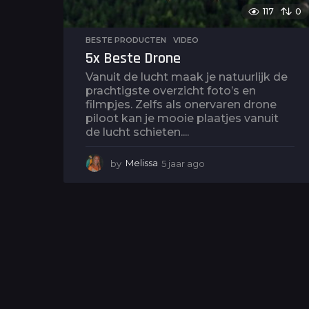
117
0
BESTE PRODUCTEN
,
VIDEO
5x Beste Drone
Vanuit de lucht maak je natuurlijk de
prachtigste overzicht foto’s en
filmpjes. Zelfs als onervaren drone
piloot kan je mooie plaatjes vanuit
de lucht schieten....
by
Melissa
5 jaar ago
5
j
a
a
r
a
g
o