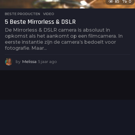
85
0
BESTE PRODUCTEN
,
VIDEO
5 Beste Mirrorless & DSLR
De Mirrorless & DSLR camera is absoluut in
opkomst als het aankomt op een filmcamera. In
eerste instantie zijn de camera’s bedoelt voor
fotografie. Maar...
by
Melissa
5 jaar ago
5
j
a
a
r
a
g
o