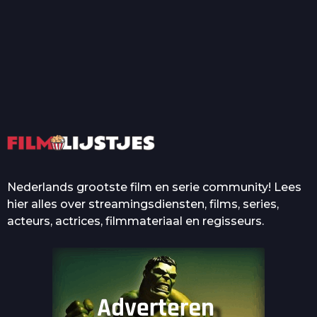
T
Top 50 Beroemde Film
Quotes Die Iedereen Uit...
De grootste en mooiste
casino’s in films
Nederlands grootste film en serie community! Lees
hier alles over streamingsdiensten, films, series,
acteurs, actrices, filmmateriaal en regisseurs.