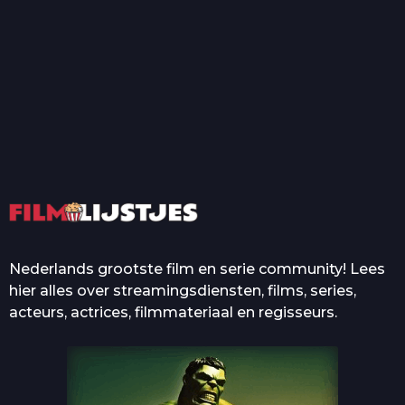
T
Top 50 Beroemde Film
Quotes Die Iedereen Uit...
De grootste en mooiste
casino’s in films
Nederlands grootste film en serie community! Lees
hier alles over streamingsdiensten, films, series,
acteurs, actrices, filmmateriaal en regisseurs.