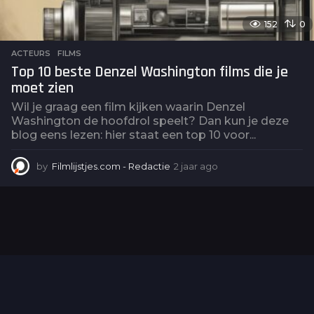
152
0
ACTEURS
,
FILMS
Top 10 beste Denzel Washington films die je
moet zien
Wil je graag een film kijken waarin Denzel
Washington de hoofdrol speelt? Dan kun je deze
blog eens lezen: hier staat een top 10 voor...
by
Filmlijstjes.com - Redactie
2 jaar ago
2
j
a
a
r
a
g
o