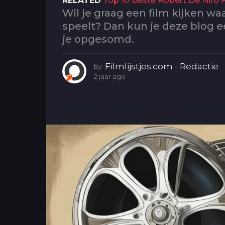
RELATED
Top 10 Beste Robert De Niro 
g
Wil je graag een film kijken w
o
speelt? Dan kun je deze blog ee
2
je opgesomd.
j
a
Filmlijstjes.com - Redactie
by
a
2 jaar ago
2
r
j
a
a
g
a
r
o
a
g
o