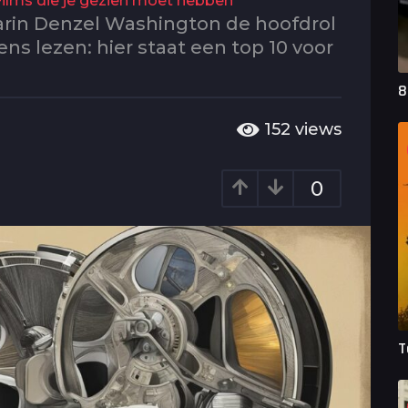
Films die je gezien moet hebben
aarin Denzel Washington de hoofdrol
ns lezen: hier staat een top 10 voor
8
152
views
0
T