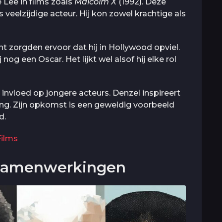
Lee in films zoals
Malcolm X
(1992). Deze
veelzijdige acteur. Hij kon zowel krachtige als
 zorgden ervoor dat hij in Hollywood opviel.
 nog een Oscar. Het lijkt wel alsof hij elke rol
invloed op jongere acteurs. Denzel inspireert
ing. Zijn opkomst is een geweldig voorbeeld
d.
Films
 Samenwerkingen