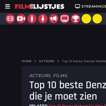
STREAMING
ACTEURS
HOME
Top 10 beste Denzel Washin
ACTEURS
,
FILMS
2
Top 10 beste Den
j
a
die je moet zien
a
r
a