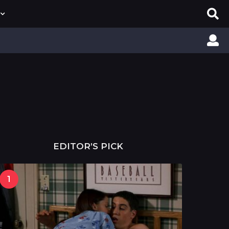
EDITOR’S PICK
1