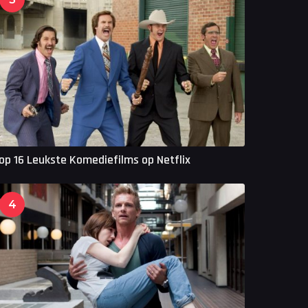
op 16 Leukste Komediefilms op Netflix
4