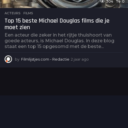
304
0
ACTEURS
,
FILMS
Top 15 beste Michael Douglas films die je
moet zien
Een acteur die zeker in het rijtje thuishoort van
goede acteurs, is Michael Douglas. In deze blog
staat een top 15 opgesomd met de beste...
by
Filmlijstjes.com - Redactie
2 jaar ago
2
j
a
a
r
a
g
o