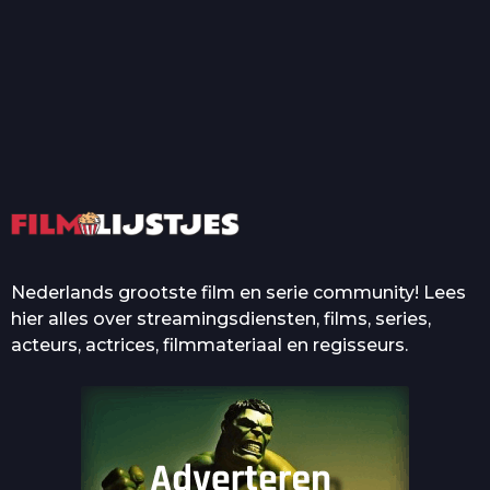
T
Top 50 Beroemde Film
Quotes Die Iedereen Uit...
De grootste en mooiste
casino’s in films
Nederlands grootste film en serie community! Lees
hier alles over streamingsdiensten, films, series,
acteurs, actrices, filmmateriaal en regisseurs.