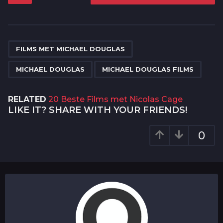
s
t
P
,
,
a
FILMS MET MICHAEL DOUGLAS
g
MICHAEL DOUGLAS
MICHAEL DOUGLAS FILMS
i
n
RELATED
20 Beste Films met Nicolas Cage
a
LIKE IT? SHARE WITH YOUR FRIENDS!
t
i
0
o
n