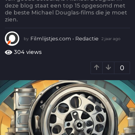
o
deze blog staat een top 15 opgesomd met
2
de beste Michael Douglas-films die je moet
j
zien.
a
a
r
Filmlijstjes.com - Redactie
by
2 jaar ago
2
a
j
a
g
304
views
a
o
r
0
a
g
o