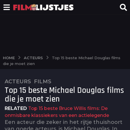
ACTEURS
HOME
Top 15 beste Michael Douglas films
die je moet zien
ACTEURS
,
FILMS
2
Top 15 beste Michael Douglas films
j
a
die je moet zien
a
RELATED
Top 15 beste Bruce Willis films: De
r
onmisbare klassiekers van een actielegende
a
Een acteur die zeker in het rijtje thuishoort
g
van goede acteurs, is Michael Douglas. In