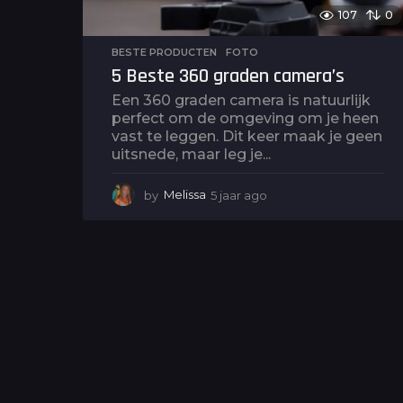
107
0
BESTE PRODUCTEN
,
FOTO
5 Beste 360 graden camera’s
Een 360 graden camera is natuurlijk
perfect om de omgeving om je heen
vast te leggen. Dit keer maak je geen
uitsnede, maar leg je...
by
Melissa
5 jaar ago
5
j
a
a
r
a
g
o