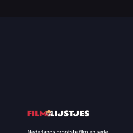
Top 50 Beroemde Film
Quotes Die Iedereen Uit...
De grootste en mo
casino’s in film
Nederlands grootste film en serie