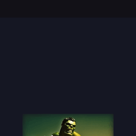
Top 35 Beste Disney
Films Allertijden
oiste
13 legendarische
s
naaktscenes in
Nederlandse films: Een
blik...