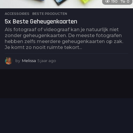
190
0
ACCESSOIRES
,
BESTE PRODUCTEN
5x Beste Geheugenkaarten
Als fotograaf of videograaf kan je natuurlijk niet
zonder geheugenkaarten. De meeste fotografen
hebben zelfs meerdere geheugenkaarten op zak.
Je komt zo nooit ruimte tekort...
by
Melissa
5 jaar ago
5
j
a
a
r
a
g
o