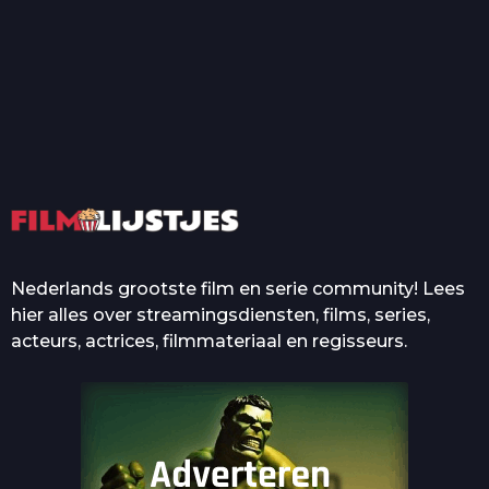
T
Top 50 Beroemde Film
Quotes Die Iedereen Uit...
De grootste en mooiste
casino’s in films
Nederlands grootste film en serie community! Lees
hier alles over streamingsdiensten, films, series,
acteurs, actrices, filmmateriaal en regisseurs.