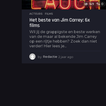
149
0
ACTEURS
,
FILMS
Het beste van Jim Carrey: 6x
films
Wil jij de grappigste en beste werken
van de maar al bekende Jim Carrey
op een rijtje hebben? Zoek dan niet
verder! Hier lees je...
by
Redactie
2 jaar ago
2
j
a
a
r
a
g
o