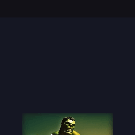
Top 35 Beste Disney
Films Allertijden
oiste
13 legendarische
s
naaktscenes in
Nederlandse films: Een
blik...