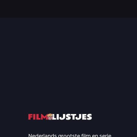
Top 50 Beroemde Film
Quotes Die Iedereen Uit...
De grootste en mo
casino’s in film
Nederlands grootste film en serie