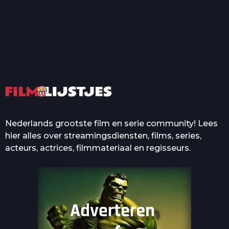
T
Top 50 Beroemde Film
Quotes Die Iedereen Uit...
De grootste en mooiste
casino’s in films
Nederlands grootste film en serie community! Lees
hier alles over streamingsdiensten, films, series,
acteurs, actrices, filmmateriaal en regisseurs.