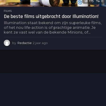
175
0
FILMS
De beste films uitgebracht door Illumination!
Illumination staat bekend om zijn superleuke films,
of het nou life-action is of prachtige animatie. Je
kent ze vast wel van de bekende Minions, of...
by
Redactie
2 jaar ago
2
j
a
a
r
a
g
o