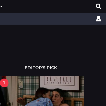
EDITOR’S PICK
1