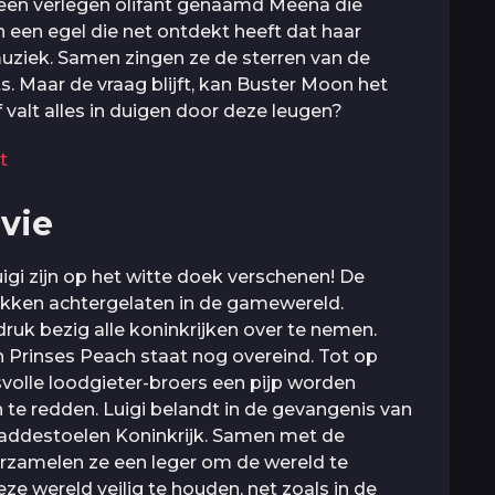
 een verlegen olifant genaamd Meena die
 een egel die net ontdekt heeft dat haar
muziek. Samen zingen ze de sterren van de
. Maar de vraag blijft, kan Buster Moon het
of valt alles in duigen door deze leugen?
t
vie
i zijn op het witte doek verschenen! De
rukken achtergelaten in de gamewereld.
 druk bezig alle koninkrijken over te nemen.
n Prinses Peach staat nog overeind. Tot op
volle loodgieter-broers een pijp worden
te redden. Luigi belandt in de gevangenis van
Paddestoelen Koninkrijk. Samen met de
erzamelen ze een leger om de wereld te
ze wereld veilig te houden, net zoals in de