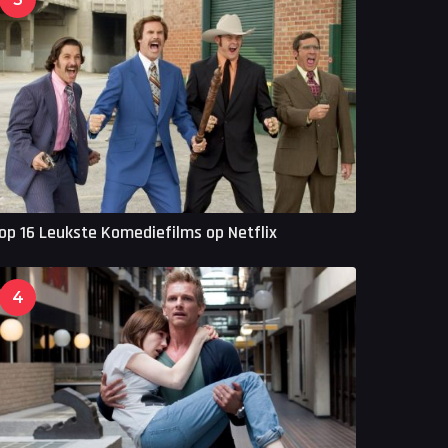
op 16 Leukste Komediefilms op Netflix
4