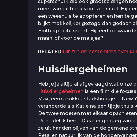
superschurk die ook grootse dingen heef
meer van de bank voor zijn raket. Hij b
een weeshuis te adopteren en hen te gebr
blijkt makkelijker gezegd dan gedaan a
Edith op zich neemt. Hij leert de waarde 
maan, of voor de meisjes?
RELATED
Dit zijn de beste films over ku
Huisdiergeheimen
Heb je je altijd al afgevraagd wat onze d
Huisdiergeheimen
is een film die focus
Max, een gelukkig stadshondje in New Yo
veranderde als Katie na een tijdje thu
De twee moeten met elkaar opschieten,
Uiteindelijk heeft Duke er genoeg van e
ze uit handen blijven van de gemene str
Pets, en natuurlijk van de hondenvanger