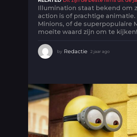
RELATED
Dit zijn de beste films uit de j
g
Illumination staat bekend om zi
o
action is of prachtige animatie
2
Minions, of de superpopulaire M
j
moeite waard zijn om te kijken
a
a
r
Redactie
by
2 jaar ago
2
a
j
a
g
a
o
r
a
g
o