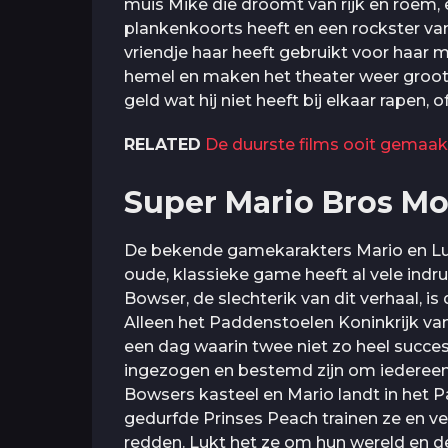
muis Mike die droomt van rijk en roem,
plankenkoorts heeft en een rockster van
vriendje haar heeft gebruikt voor haar 
hemel en maken het theater weer groots
geld wat hij niet heeft bij elkaar rapen, 
RELATED
De duurste films ooit gemaak
Super Mario Bros Mo
De bekende gamekarakters Mario en Luig
oude, klassieke game heeft al vele ind
Bowser, de slechterik van dit verhaal, is
Alleen het Paddenstoelen Koninkrijk va
een dag waarin twee niet zo heel succes
ingezogen en bestemd zijn om iedereen 
Bowsers kasteel en Mario landt in het 
gedurfde Prinses Peach trainen ze en v
redden. Lukt het ze om hun wereld en de