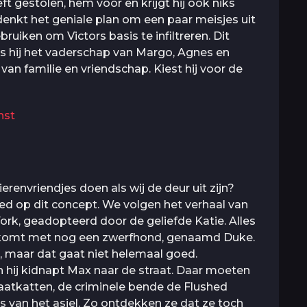
t gestolen, hem voor en krijgt hij ook niks
edenkt het geniale plan om een paar meisjes uit
uiken om Victors basis te infiltreren. Dit
ls hij het vaderschap van Margo, Agnes en
van familie en vriendschap. Kiest hij voor de
nst
ierenvriendjes doen als wij de deur uit zijn?
sed op dit concept. We volgen het verhaal van
rk, geadopteerd door de geliefde Katie. Alles
is komt met nog een zwerfhond, genaamd Duke.
 maar dat gaat niet helemaal goed.
n hij kidnapt Max naar de straat. Daar moeten
aatkatten, de criminele bende de Flushed
s van het asiel. Zo ontdekken ze dat ze toch