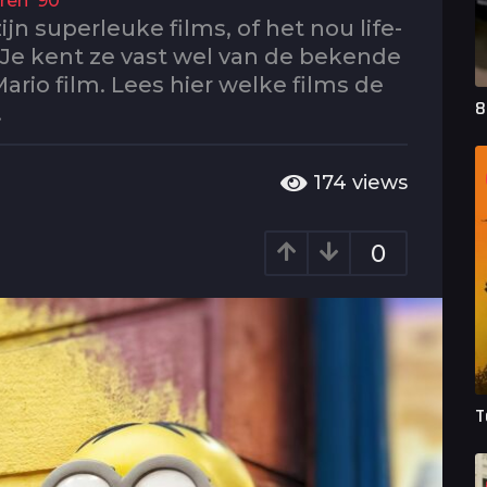
aren ‘90
jn superleuke films, of het nou life-
. Je kent ze vast wel van de bekende
ario film. Lees hier welke films de
8
!
174
views
0
T