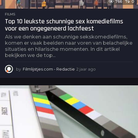
766
0
FILMS
Top 10 leukste schunnige sex komediefilms
voor een ongegeneerd lachfeest
Als we denken aan schunnige sekskomediefilms,
komen er vaak beelden naar voren van belachelijke
situaties en hilarische momenten. In dit artikel
bekijken we de top...
by
Filmlijstjes.com - Redactie
2 jaar ago
2
j
a
a
r
a
g
o