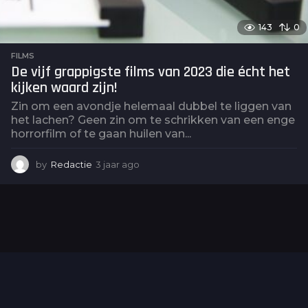
143
0
FILMS
De vijf grappigste films van 2023 die écht het
kijken waard zijn!
Zin om een avondje helemaal dubbel te liggen van
het lachen? Geen zin om te schrikken van een enge
horrorfilm of te gaan huilen van...
by
Redactie
3 jaar ago
2
j
a
a
r
a
g
o