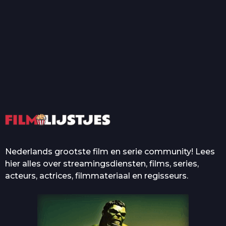
T
Top 50 Beroemde Film
Quotes Die Iedereen Uit...
De grootste en mooiste
casino’s in films
Nederlands grootste film en serie community! Lees
hier alles over streamingsdiensten, films, series,
acteurs, actrices, filmmateriaal en regisseurs.