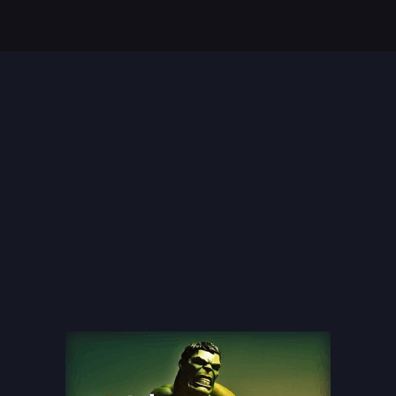
Top 35 Beste Disney
Films Allertijden
oiste
13 legendarische
s
naaktscenes in
Nederlandse films: Een
blik...