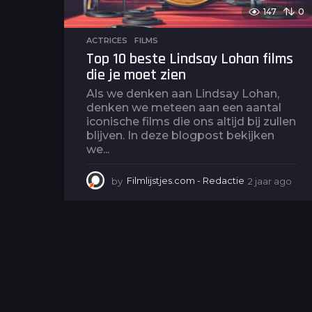
147
0
ACTRICES
,
FILMS
Top 10 beste Lindsay Lohan films
die je moet zien
Als we denken aan Lindsay Lohan,
denken we meteen aan een aantal
iconische films die ons altijd bij zullen
blijven. In deze blogpost bekijken
we...
by
Filmlijstjes.com - Redactie
2 jaar ago
2
j
a
a
r
a
g
o