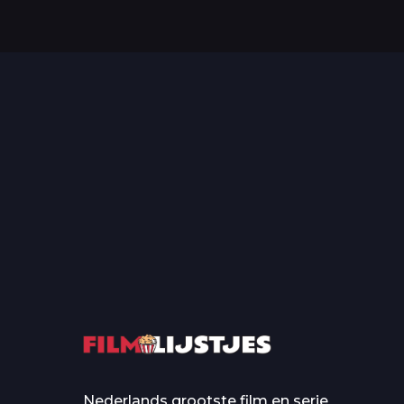
Top 50 Beroemde Film
Quotes Die Iedereen Uit...
De grootste en mo
casino’s in film
Nederlands grootste film en serie