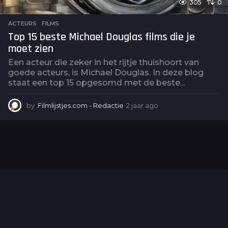
305
0
ACTEURS
,
FILMS
Top 15 beste Michael Douglas films die je
moet zien
Een acteur die zeker in het rijtje thuishoort van
goede acteurs, is Michael Douglas. In deze blog
staat een top 15 opgesomd met de beste...
by
Filmlijstjes.com - Redactie
2 jaar ago
2
j
a
a
r
a
g
o