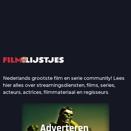
T
Top 50 Beroemde Film
Quotes Die Iedereen Uit...
De grootste en mooiste
casino’s in films
Nederlands grootste film en serie community! Lees
hier alles over streamingsdiensten, films, series,
acteurs, actrices, filmmateriaal en regisseurs.