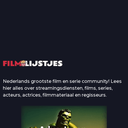
T
Top 50 Beroemde Film
Quotes Die Iedereen Uit...
De grootste en mooiste
casino’s in films
Nederlands grootste film en serie community! Lees
hier alles over streamingsdiensten, films, series,
acteurs, actrices, filmmateriaal en regisseurs.