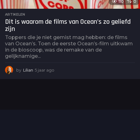
110
0
ARTIKELEN
Dit is waarom de films van Ocean’s zo geliefd
zijn
Toppers die je niet gemist mag hebben: de films
van Ocean’s. Toen de eerste Ocean’s-film uitkwam
in de bioscoop, was de remake van de
gelijknamige...
by
Lilian
5 jaar ago
5
j
a
a
r
a
g
o