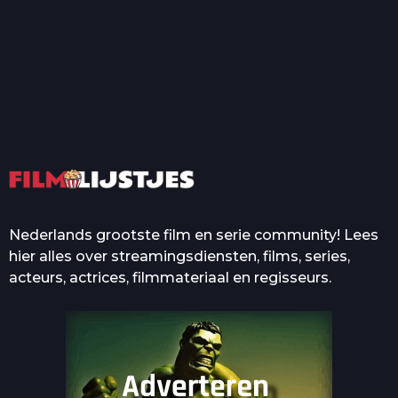
T
Top 50 Beroemde Film
Quotes Die Iedereen Uit...
De grootste en mooiste
casino’s in films
Nederlands grootste film en serie community! Lees
hier alles over streamingsdiensten, films, series,
acteurs, actrices, filmmateriaal en regisseurs.