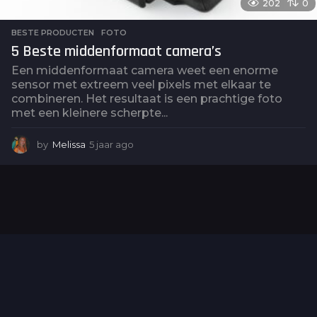
202
0
BESTE PRODUCTEN
,
FOTO
5 Beste middenformaat camera’s
Een middenformaat camera weet een enorme
sensor met extreem veel pixels met elkaar te
combineren. Het resultaat is een prachtige foto
met een kleinere scherpte...
by
Melissa
5 jaar ago
5
j
a
a
r
a
g
o