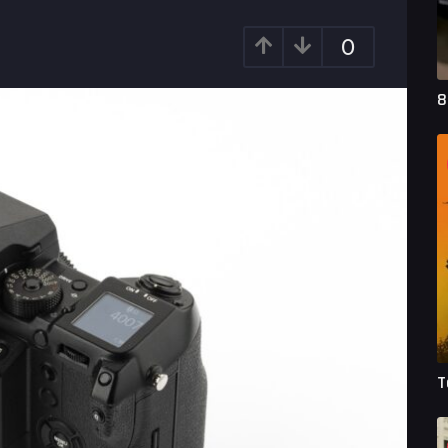
0
8
T