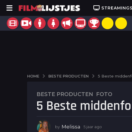
STREAMING
BESTE PRODUCTEN
HOME
5 Beste middenf
BESTE PRODUCTEN
,
FOTO
5
5 Beste middenf
j
a
a
r
Melissa
by
5 jaar ago
5
a