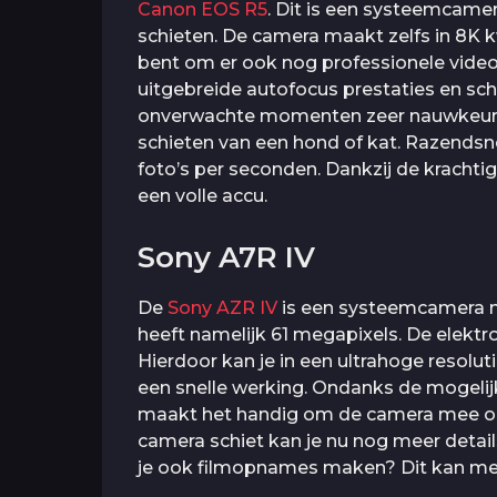
Canon EOS R5
. Dit is een systeemcame
schieten. De camera maakt zelfs in 8K k
bent om er ook nog professionele video
uitgebreide autofocus prestaties en sch
onverwachte momenten zeer nauwkeurig.
schieten van een hond of kat. Razendsn
foto’s per seconden. Dankzij de krachti
een volle accu.
Sony A7R IV
De
Sony AZR IV
is een systeemcamera m
heeft namelijk 61 megapixels. De elektr
Hierdoor kan je in een ultrahoge resolut
een snelle werking. Ondanks de mogelij
maakt het handig om de camera mee op
camera schiet kan je nu nog meer details
je ook filmopnames maken? Dit kan met