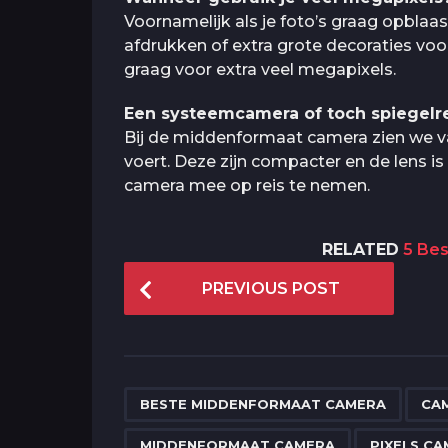
Voornamelijk als je foto’s graag opblaast
afdrukken of extra grote decoraties voo
graag voor extra veel megapixels.
Een systeemcamera of toch spiegelre
Bij de middenformaat camera zien we 
voert. Deze zijn compacter en de lens i
camera mee op reis te nemen.
RELATED
5 Be
P
PREVIOUS POST
o
s
t
P
,
BESTE MIDDENFORMAAT CAMERA
CA
a
MIDDENFORMAAT CAMERA
PIXELS C