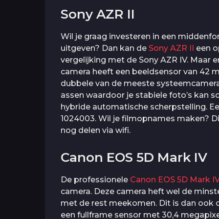
Sony AZR II
Wil je graag investeren in een middenf
uitgeven? Dan kan de
Sony AZR II
een op
vergelijking met de Sony AZR IV. Maar e
camera heeft een beeldsensor van 42 me
dubbele van de meeste systeemcamera’s.
assen waardoor je stabiele foto’s kan s
hybride automatische scherpstelling. Ee
1024003. Wil je filmopnames maken? Dit
nog delen via wifi.
Canon EOS 5D Mark IV
De professionele
Canon EOS 5D Mark I
camera. Deze camera heft wel de minste
met de rest meekomen. Dit is dan ook o
een fullframe sensor met 30,4 megapixel