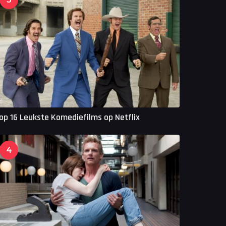
op 16 Leukste Komediefilms op Netflix
4