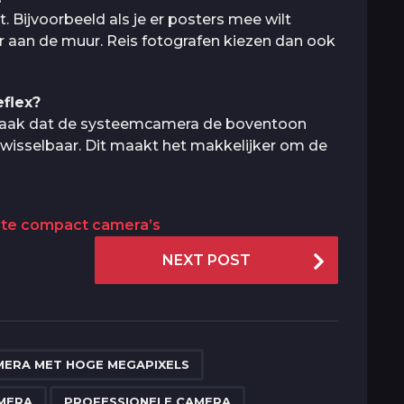
. Bijvoorbeeld als je er posters mee wilt
r aan de muur. Reis fotografen kiezen dan ook
flex?
vaak dat de systeemcamera de boventoon
s wisselbaar. Dit maakt het makkelijker om de
ste compact camera’s
NEXT POST
,
,
,
,
MERA MET HOGE MEGAPIXELS
AMERA
PROFESSIONELE CAMERA