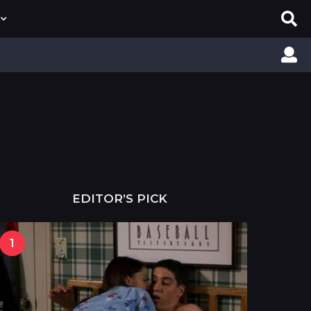
EDITOR’S PICK
1