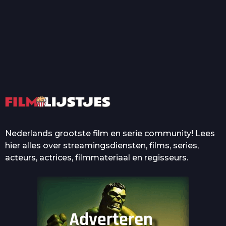
T
Top 50 Beroemde Film
Quotes Die Iedereen Uit...
De grootste en mooiste
casino’s in films
Nederlands grootste film en serie community! Lees
hier alles over streamingsdiensten, films, series,
acteurs, actrices, filmmateriaal en regisseurs.