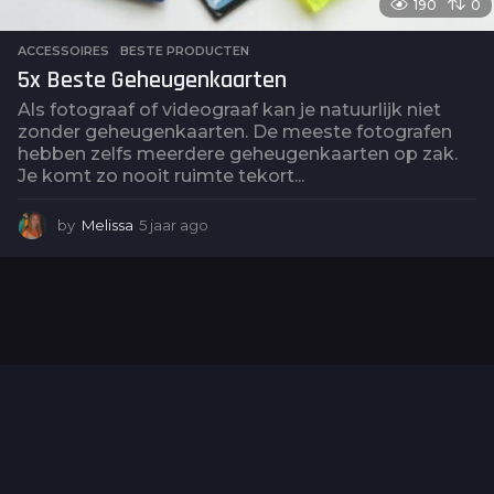
190
0
ACCESSOIRES
,
BESTE PRODUCTEN
5x Beste Geheugenkaarten
Als fotograaf of videograaf kan je natuurlijk niet
zonder geheugenkaarten. De meeste fotografen
hebben zelfs meerdere geheugenkaarten op zak.
Je komt zo nooit ruimte tekort...
by
Melissa
5 jaar ago
5
j
a
a
r
a
g
o