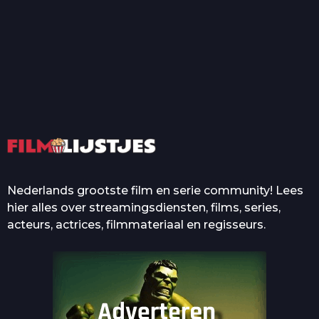
T
Top 50 Beroemde Film
Quotes Die Iedereen Uit...
De grootste en mooiste
casino’s in films
Nederlands grootste film en serie community! Lees
hier alles over streamingsdiensten, films, series,
acteurs, actrices, filmmateriaal en regisseurs.