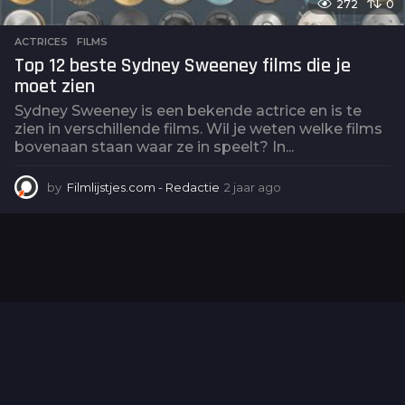
272
0
ACTRICES
,
FILMS
Top 12 beste Sydney Sweeney films die je
moet zien
Sydney Sweeney is een bekende actrice en is te
zien in verschillende films. Wil je weten welke films
bovenaan staan waar ze in speelt? In...
by
Filmlijstjes.com - Redactie
2 jaar ago
2
j
a
a
r
a
g
o