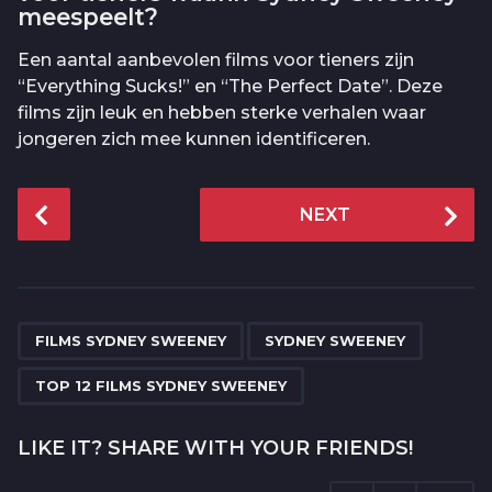
meespeelt?
Een aantal aanbevolen films voor tieners zijn
“Everything Sucks!” en “The Perfect Date”. Deze
films zijn leuk en hebben sterke verhalen waar
jongeren zich mee kunnen identificeren.
P
NEXT
o
s
t
P
,
,
a
FILMS SYDNEY SWEENEY
SYDNEY SWEENEY
g
TOP 12 FILMS SYDNEY SWEENEY
i
n
LIKE IT? SHARE WITH YOUR FRIENDS!
a
t