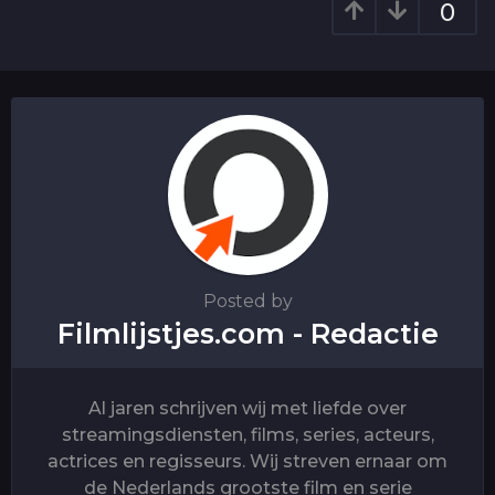
0
i
o
n
Posted by
Filmlijstjes.com - Redactie
Al jaren schrijven wij met liefde over
streamingsdiensten, films, series, acteurs,
actrices en regisseurs. Wij streven ernaar om
de Nederlands grootste film en serie