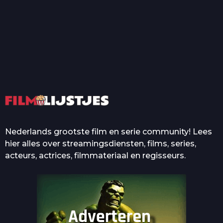
T
Top 50 Beroemde Film
Quotes Die Iedereen Uit...
De grootste en mooiste
casino’s in films
Nederlands grootste film en serie community! Lees
hier alles over streamingsdiensten, films, series,
acteurs, actrices, filmmateriaal en regisseurs.