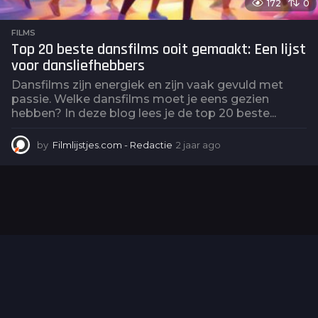
172
0
FILMS
Top 20 beste dansfilms ooit gemaakt: Een lijst
voor dansliefhebbers
Dansfilms zijn energiek en zijn vaak gevuld met
passie. Welke dansfilms moet je eens gezien
hebben? In deze blog lees je de top 20 beste...
by
Filmlijstjes.com - Redactie
2 jaar ago
2
j
a
a
r
a
g
o