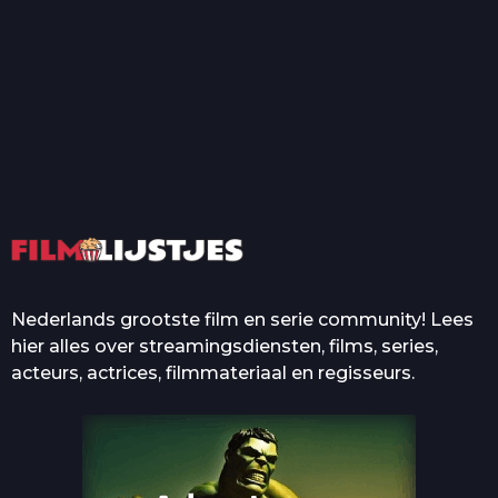
T
Top 50 Beroemde Film
Quotes Die Iedereen Uit...
De grootste en mooiste
casino’s in films
Nederlands grootste film en serie community! Lees
hier alles over streamingsdiensten, films, series,
acteurs, actrices, filmmateriaal en regisseurs.