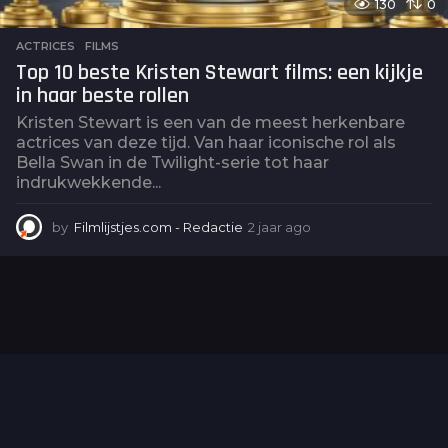
130
0
ACTRICES
,
FILMS
Top 10 beste Kristen Stewart films: een kijkje
in haar beste rollen
Kristen Stewart is een van de meest herkenbare
actrices van deze tijd. Van haar iconische rol als
Bella Swan in de Twilight-serie tot haar
indrukwekkende...
by
Filmlijstjes.com - Redactie
2 jaar ago
2
j
a
a
r
a
g
o