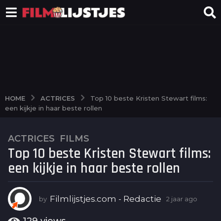
ACTRICES
HOME
Top 10 beste Kristen Stewart films:
een kijkje in haar beste rollen
ACTRICES
,
FILMS
2
Top 10 beste Kristen Stewart films:
j
a
een kijkje in haar beste rollen
a
r
a
Filmlijstjes.com - Redactie
by
2 jaar ago
2
j
g
a