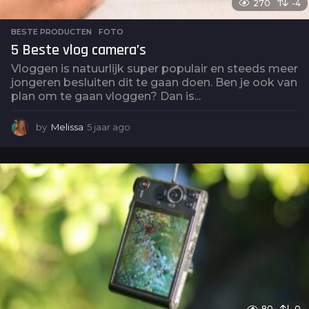
270
-4
BESTE PRODUCTEN
,
FOTO
5 Beste vlog camera’s
Vloggen is natuurlijk super populair en steeds meer
jongeren besluiten dit te gaan doen. Ben je ook van
plan om te gaan vloggen? Dan is...
by
Melissa
5 jaar ago
5
j
a
a
r
a
g
o
80
0