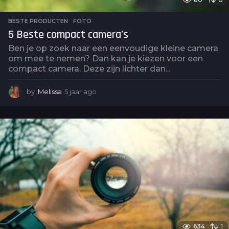
BESTE PRODUCTEN
,
FOTO
5 Beste compact camera’s
Ben je op zoek naar een eenvoudige kleine camera
om mee te nemen? Dan kan je kiezen voor een
compact camera. Deze zijn lichter dan...
by
Melissa
5 jaar ago
5
j
a
a
r
a
g
o
634
1