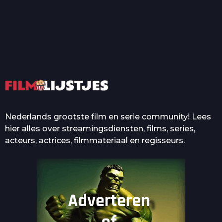
T
Top 50 Beroemde Film
Quotes Die Iedereen Uit...
De grootste en mooiste
casino’s in films
Nederlands grootste film en serie community! Lees
hier alles over streamingsdiensten, films, series,
acteurs, actrices, filmmateriaal en regisseurs.