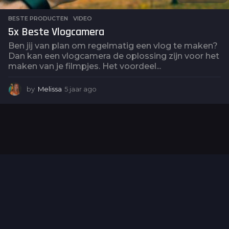
BESTE PRODUCTEN
,
VIDEO
5x Beste Vlogcamera
Ben jij van plan om regelmatig een vlog te maken?
Dan kan een vlogcamera de oplossing zijn voor het
maken van je filmpjes. Het voordeel...
by
Melissa
5 jaar ago
5
j
a
a
r
a
g
o