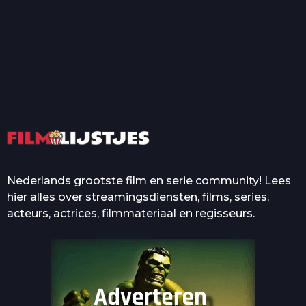
T
Top 50 Beroemde Film
Quotes Die Iedereen Uit...
De grootste en mooiste
casino’s in films
Nederlands grootste film en serie community! Lees
hier alles over streamingsdiensten, films, series,
acteurs, actrices, filmmateriaal en regisseurs.