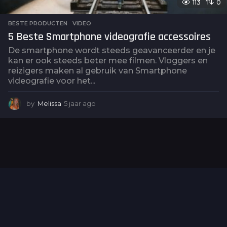
113
0
BESTE PRODUCTEN
,
VIDEO
5 Beste Smartphone videografie accessoires
De smartphone wordt steeds geavanceerder en je
kan er ook steeds beter mee filmen. Vloggers en
reizigers maken al gebruik van Smartphone
videografie voor het...
by
Melissa
5 jaar ago
5
j
a
a
r
a
g
o