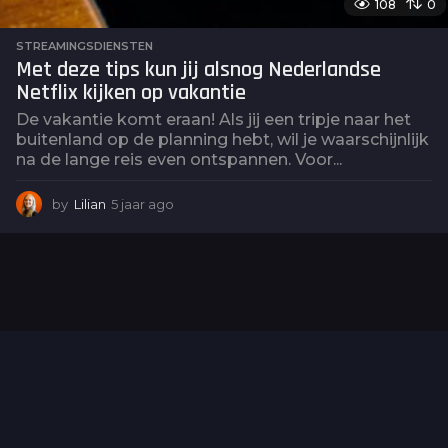
108
0
STREAMINGSDIENSTEN
Met deze tips kun jij alsnog Nederlandse
Netflix kijken op vakantie
De vakantie komt eraan! Als jij een tripje naar het
buitenland op de planning hebt, wil je waarschijnlijk
na de lange reis even ontspannen. Voor...
by
Lilian
5 jaar ago
5
j
a
a
r
a
g
o