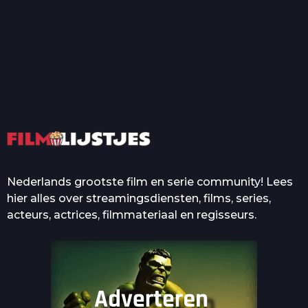
T
Top 50 Beroemde Film
Quotes Die Iedereen Uit...
De grootste en mooiste
casino’s in films
Nederlands grootste film en serie community! Lees
hier alles over streamingsdiensten, films, series,
acteurs, actrices, filmmateriaal en regisseurs.