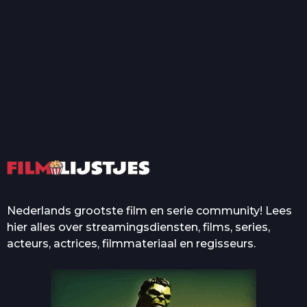
T
Top 50 Beroemde Film
Quotes Die Iedereen Uit...
De grootste en mooiste
casino’s in films
Nederlands grootste film en serie community! Lees
hier alles over streamingsdiensten, films, series,
acteurs, actrices, filmmateriaal en regisseurs.