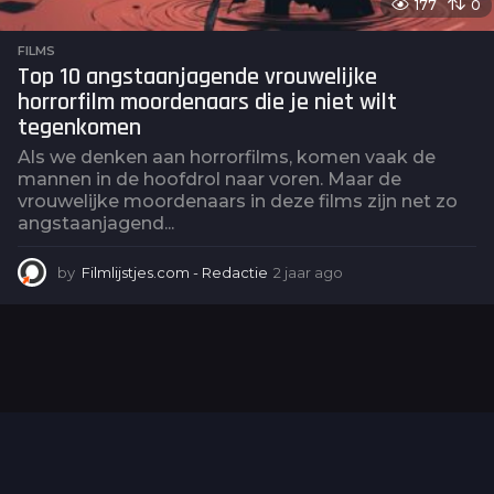
177
0
FILMS
Top 10 angstaanjagende vrouwelijke
horrorfilm moordenaars die je niet wilt
tegenkomen
Als we denken aan horrorfilms, komen vaak de
mannen in de hoofdrol naar voren. Maar de
vrouwelijke moordenaars in deze films zijn net zo
angstaanjagend...
by
Filmlijstjes.com - Redactie
2 jaar ago
2
j
a
a
r
a
g
o