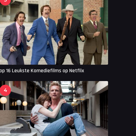
op 16 Leukste Komediefilms op Netflix
4