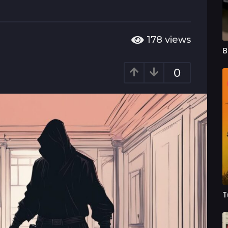
178
views
8
0
T