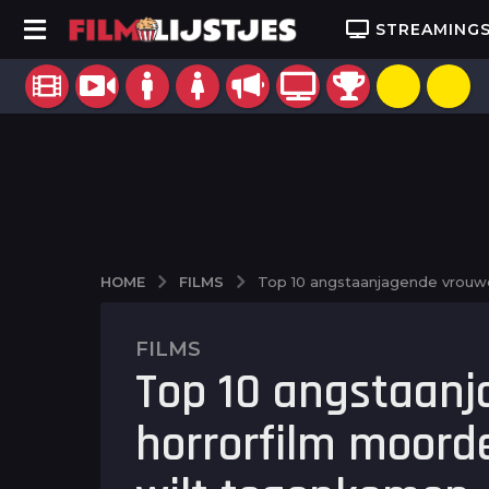
STREAMING
FILMS
HOME
Top 10 angstaanjagende vrouwel
FILMS
2
Top 10 angstaanj
j
a
horrorfilm moorde
a
r
a