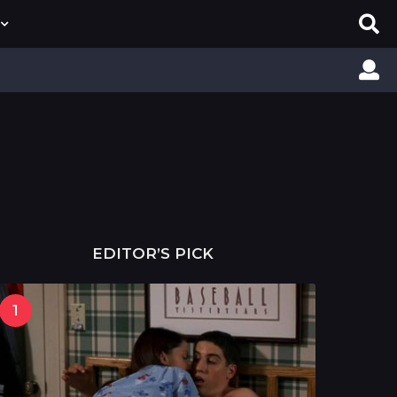
EDITOR’S PICK
1