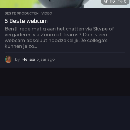
110
0
BESTE PRODUCTEN
,
VIDEO
5 Beste webcam
Ben jij regelmatig aan het chatten via Skype of
vergaderen via Zoom of Teams? Dan is een
webcam absoluut noodzakelijk. Je collega’s
kunnen je zo...
by
Melissa
5 jaar ago
5
j
a
a
r
a
g
o