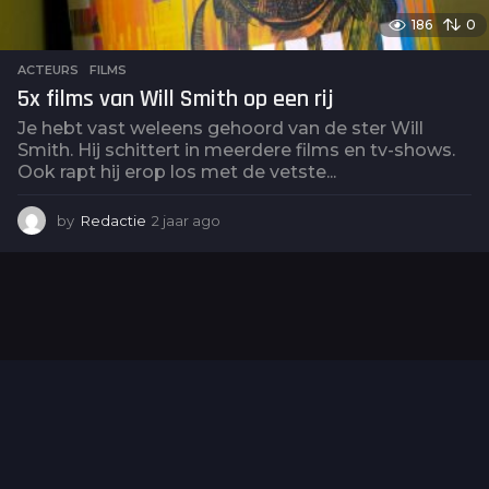
186
0
ACTEURS
,
FILMS
5x films van Will Smith op een rij
Je hebt vast weleens gehoord van de ster Will
Smith. Hij schittert in meerdere films en tv-shows.
Ook rapt hij erop los met de vetste...
by
Redactie
2 jaar ago
2
j
a
a
r
a
g
o