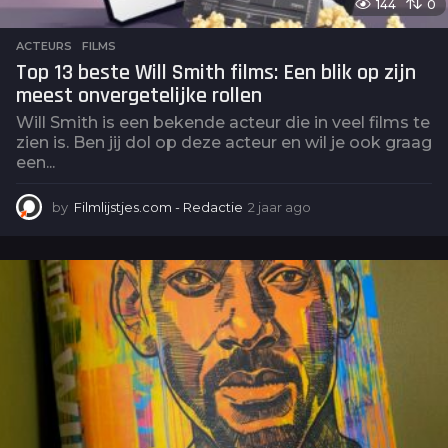
144
0
ACTEURS
,
FILMS
Top 13 beste Will Smith films: Een blik op zijn
meest onvergetelijke rollen
Will Smith is een bekende acteur die in veel films te
zien is. Ben jij dol op deze acteur en wil je ook graag
een...
by
Filmlijstjes.com - Redactie
2 jaar ago
2
j
a
a
r
a
g
o