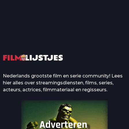
T
Top 50 Beroemde Film
Quotes Die Iedereen Uit...
De grootste en mooiste
casino’s in films
Nederlands grootste film en serie community! Lees
hier alles over streamingsdiensten, films, series,
acteurs, actrices, filmmateriaal en regisseurs.