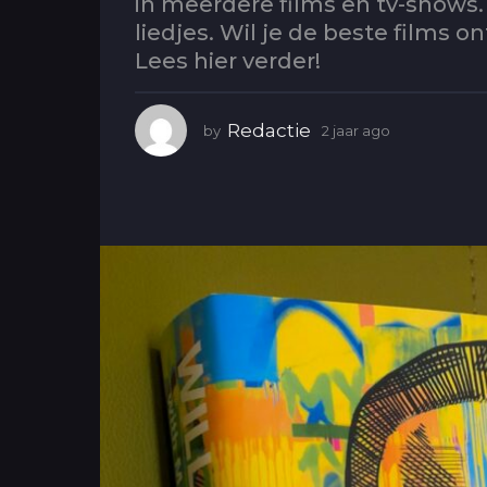
in meerdere films en tv-shows. 
g
liedjes. Wil je de beste films 
o
Lees hier verder!
2
j
a
Redactie
by
2 jaar ago
2
a
j
a
r
a
a
r
g
a
o
g
o