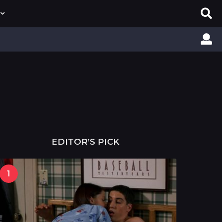
EDITOR’S PICK
1