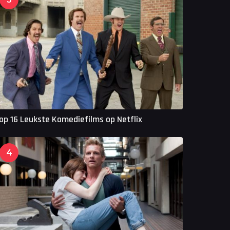
op 16 Leukste Komediefilms op Netflix
4