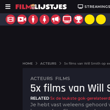
STREAMING
ACTEURS
HOME
5x films van Will Smith op ee
ACTEURS
,
FILMS
2
5x films van Will 
j
a
a
RELATED
5x de leukste gok-gerelateerd
r
Je hebt vast weleens gehoord va
a