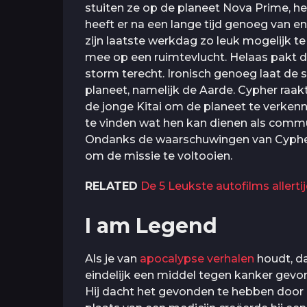
stuiten ze op de planeet Nova Prime, h
heeft er na een lange tijd genoeg van en
zijn laatste werkdag zo leuk mogelijk te
mee op een ruimtevlucht. Helaas pakt di
storm terecht. Ironisch genoeg laat de
planeet, namelijk de Aarde. Cypher raa
de jonge Kitai om de planeet te verkenn
te vinden wat hen kan dienen als comm
Ondanks de waarschuwingen van Cypher da
om de missie te voltooien.
RELATED
De 5 Leukste autofilms allerti
I am Legend
Als je van
apocalypse verhalen
houdt, da
eindelijk een middel tegen kanker gev
Hij dacht het gevonden te hebben door 