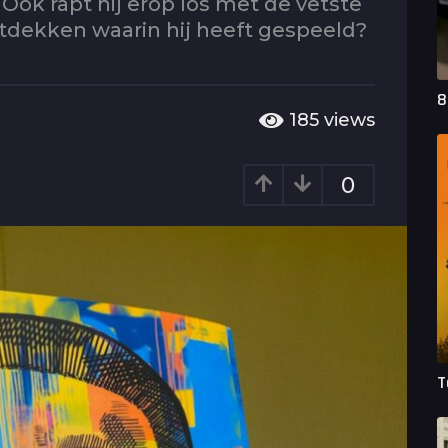
Ook rapt hij erop los met de vetste
ontdekken waarin hij heeft gespeeld?
8
185
views
0
T