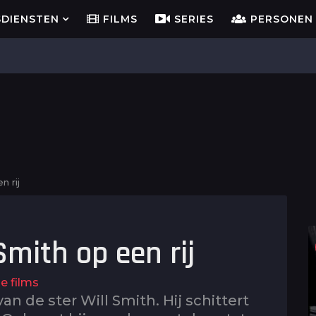
SDIENSTEN
FILMS
SERIES
PERSONEN
n rij
Smith op een rij
e films
n de ster Will Smith. Hij schittert